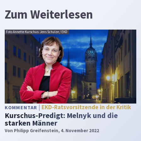
Zum Weiterlesen
Foto Annette Kurschus: Jens Schulze / EKD
EKD-Ratsvorsitzende in der Kritik
KOMMENTAR
Kurschus-Predigt: Melnyk und die
starken Männer
Von
Philipp Greifenstein
, 4. November 2022