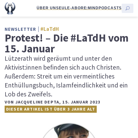
ÜBER UNS
EULE-ABO
RE:MIND
PODCASTS
#LaTdH
NEWSLETTER
Protest! – Die #LaTdH vom
15. Januar
Lützerath wird geräumt und unter den
Aktivist:innen befinden sich auch Christen.
Außerdem: Streit um ein vermeintliches
Enthüllungsbuch, Islamfeindlichkeit und ein
Lob des Zweifels.
VON
JACQUELINE DEPTA
,
15. JANUAR 2023
DIESER ARTIKEL IST ÜBER 3 JAHRE ALT