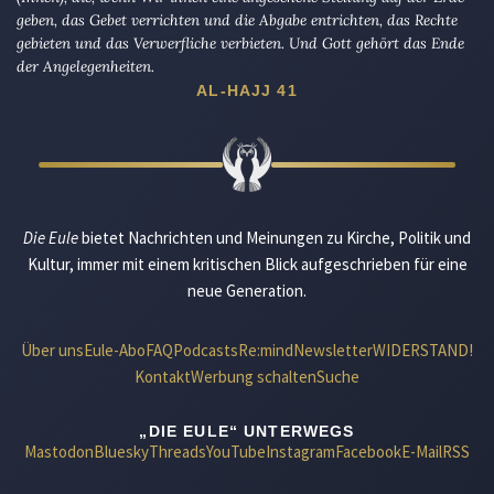
geben, das Gebet verrichten und die Abgabe entrichten, das Rechte
gebieten und das Verwerfliche verbieten. Und Gott gehört das Ende
der Angelegenheiten.
AL-HAJJ 41
Die Eule
bietet Nachrichten und Meinungen zu Kirche, Politik und
Kultur, immer mit einem kritischen Blick aufgeschrieben für eine
neue Generation.
Über uns
Eule-Abo
FAQ
Podcasts
Re:mind
Newsletter
WIDERSTAND!
Kontakt
Werbung schalten
Suche
„DIE EULE“ UNTERWEGS
Mastodon
Bluesky
Threads
YouTube
Instagram
Facebook
E-Mail
RSS