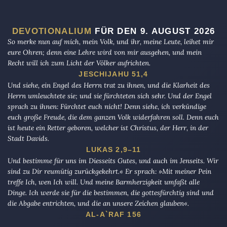
DEVOTIONALIUM
FÜR DEN 9. AUGUST 2026
So merke nun auf mich, mein Volk, und ihr, meine Leute, leihet mir
eure Ohren; denn eine Lehre wird von mir ausgehen, und mein
Recht will ich zum Licht der Völker aufrichten.
JESCHIJAHU 51,4
Und siehe, ein Engel des Herrn trat zu ihnen, und die Klarheit des
Herrn umleuchtete sie; und sie fürchteten sich sehr. Und der Engel
sprach zu ihnen: Fürchtet euch nicht! Denn siehe, ich verkündige
euch große Freude, die dem ganzen Volk widerfahren soll. Denn euch
ist heute ein Retter geboren, welcher ist Christus, der Herr, in der
Stadt Davids.
LUKAS 2,9–11
Und bestimme für uns im Diesseits Gutes, und auch im Jenseits. Wir
sind zu Dir reumütig zurückgekehrt.« Er sprach: »Mit meiner Pein
treffe Ich, wen Ich will. Und meine Barmherzigkeit umfaßt alle
Dinge. Ich werde sie für die bestimmen, die gottesfürchtig sind und
die Abgabe entrichten, und die an unsere Zeichen glauben«.
AL-A`RAF 156