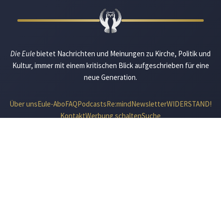
Die Eule
bietet Nachrichten und Meinungen zu Kirche, Politik und
Kultur, immer mit einem kritischen Blick aufgeschrieben für eine
neue Generation.
Über uns
Eule-Abo
FAQ
Podcasts
Re:mind
Newsletter
WIDERSTAND!
Kontakt
Werbung schalten
Suche
„DIE EULE“ UNTERWEGS
Mastodon
Bluesky
Threads
YouTube
Instagram
Facebook
E-Mail
RSS
© 2026 Die Eule |
Impressum
|
Datenschutzerklärung
|