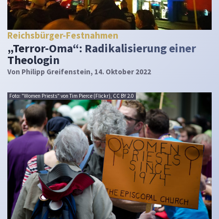
Reichsbürger-Festnahmen
„Terror-Oma“: Radikalisierung einer
Theologin
Von
Philipp Greifenstein
, 14. Oktober 2022
Foto: "Women Priests" von Tim Pierce (Flickr), CC BY 2.0