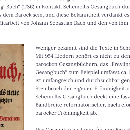
g=Buch“ (1736) in Kontakt. Schemellis Gesangbuch dü
 dem Barock sein, und diese Bekanntheit verdankt es 
itarbeit von Johann Sebastian Bach und den von ihm 
Weniger bekannt sind die Texte in Sch
Mit 954 Liedern gehört es nicht zu de
barocken Gesangbüchern, das „Freyli
Gesangbuch“ zum Beispiel umfasst ca. 1
ist umfangreich und durchsuchbar gen
Steinbruch der eigenen Frömmigkeit n
Schemellis Gesangbuch deckt eine fas
Bandbreite reformatorischer, nachref
barocker Frömmigkeit ab.
Das Gesangbuch ist eine für den Baroc