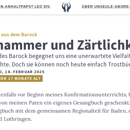
N-ANHALT
PAPST LEO XIV.
ÜBER UNS
EULE-ABO
RE
 aus dem Barock
ammer und Zärtlichk
es Barock begegnet uns eine unerwartete Vielfa
hte. Doch sie können noch heute einfach Trostbüc
D
,
18. FEBRUAR 2025
BER 17 MONATE ALT
enfalls vor Beginn meines Konfirmationsunterrichts, 
on meinen Paten ein eigenes Gesangbuch geschenkt.
gbuch mit dem gemeinsamen Regionalteil für Baden, d
d Lothringen.