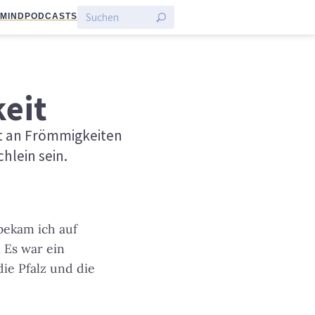
:MIND
PODCASTS
eit
lt an Frömmigkeiten
hlein sein.
bekam ich auf
 Es war ein
ie Pfalz und die