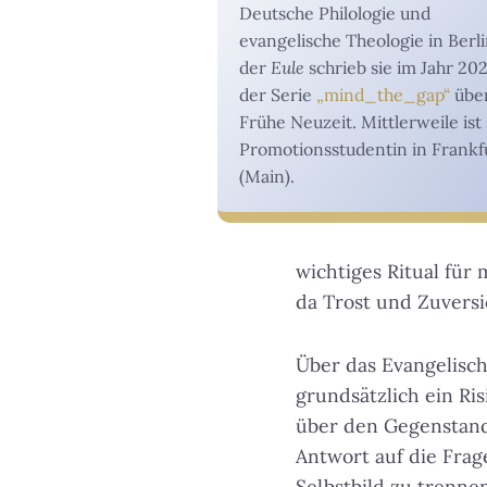
Deutsche Philologie und
evangelische Theologie in Berli
der
Eule
schrieb sie im Jahr 202
der Serie
„mind_the_gap“
über
Frühe Neuzeit. Mittlerweile ist 
Promotionsstudentin in Frankf
(Main).
wichtiges Ritual fü
da Trost und Zuversi
Über das Evangelisc
grundsätzlich ein Ri
über den Gegenstand,
Antwort auf die Frag
Selbstbild zu trennen