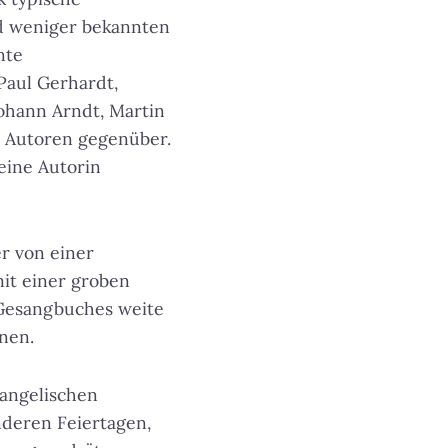
d weniger bekannten
nte
 Paul Gerhardt,
ohann Arndt, Martin
 Autoren gegenüber.
eine Autorin
r von einer
mit einer groben
 Gesangbuches weite
nen.
angelischen
nderen Feiertagen,