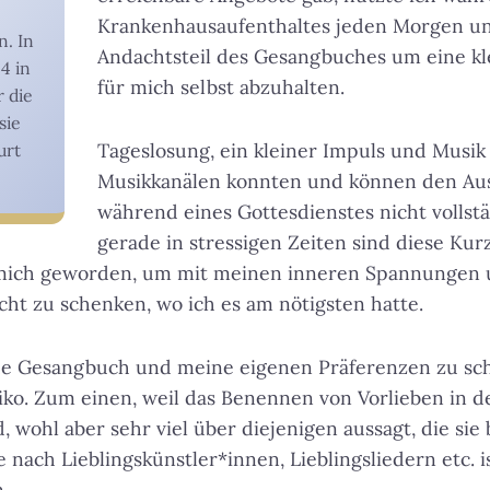
Krankenhausaufenthaltes jeden Morgen u
n. In
Andachtsteil des Gesangbuches um eine kl
4 in
für mich selbst abzuhalten.
 die
sie
Tageslosung, ein kleiner Impuls und Musik
urt
Musikkanälen konnten und können den Au
während eines Gottesdienstes nicht vollstä
gerade in stressigen Zeiten sind diese Ku
r mich geworden, um mit meinen inneren Spannunge
cht zu schenken, wo ich es am nötigsten hatte.
he Gesangbuch und meine eigenen Präferenzen zu sch
siko. Zum einen, weil das Benennen von Vorlieben in d
 wohl aber sehr viel über diejenigen aussagt, die sie
e nach Lieblingskünstler*innen, Lieblingsliedern etc. 
.