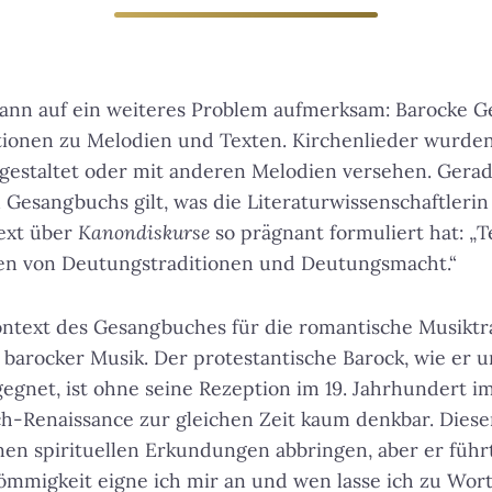
nn auf ein weiteres Problem aufmerksam: Barocke G
iationen zu Melodien und Texten. Kirchenlieder wurd
gestaltet oder mit anderen Melodien versehen. Gerad
Gesangbuchs gilt, was die Literaturwissenschaftlerin
ext über
Kanondiskurse
so prägnant formuliert hat:
„T
en von Deutungstraditionen und Deutungsmacht.“
ontext des Gesangbuches für die romantische Musiktr
arocker Musik. Der protestantische Barock, wie er u
egnet, ist ohne seine Rezeption im 19. Jahrhundert 
h-Renaissance zur gleichen Zeit kaum denkbar. Dieser
en spirituellen Erkundungen abbringen, aber er führ
ömmigkeit eigne ich mir an und wen lasse ich zu Wo