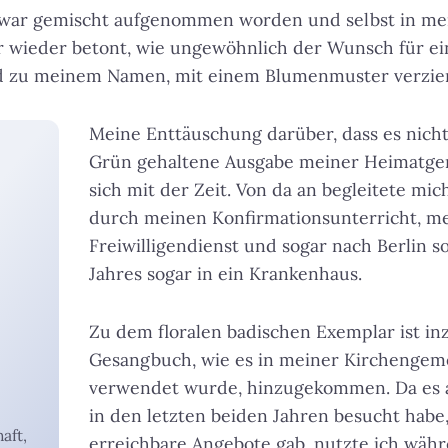
 war gemischt aufgenommen worden und selbst in me
wieder betont, wie ungewöhnlich der Wunsch für ein
d zu meinem Namen, mit einem Blumenmuster verzier
Meine Enttäuschung darüber, dass es nicht
Grün gehaltene Ausgabe meiner Heimatgem
sich mit der Zeit. Von da an begleitete mi
durch meinen Konfirmationsunterricht, me
Freiwilligendienst und sogar nach Berlin s
Jahres sogar in ein Krankenhaus.
Zu dem floralen badischen Exemplar ist in
Gesangbuch, wie es in meiner Kirchengeme
verwendet wurde, hinzugekommen. Da es a
in den letzten beiden Jahren besucht habe
aft,
erreichbare Angebote gab, nutzte ich wäh