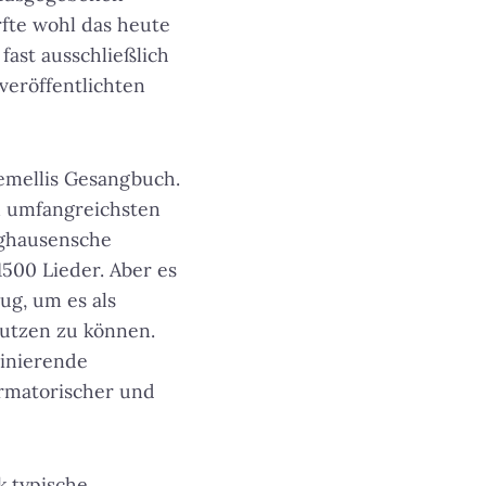
rfte wohl das heute
fast ausschließlich
veröffentlichten
emellis Gesangbuch.
n umfangreichsten
nghausensche
500 Lieder. Aber es
ug, um es als
utzen zu können.
zinierende
ormatorischer und
k typische