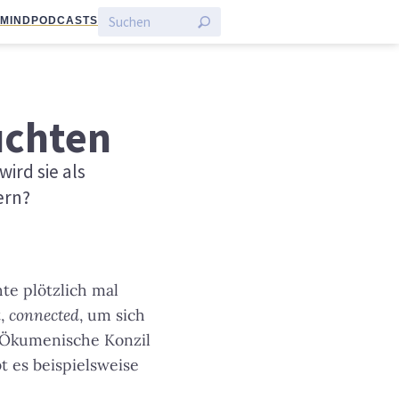
:MIND
PODCASTS
uchten
ird sie als
ern?
te plötzlich mal
t,
connected
, um sich
e Ökumenische Konzil
bt es beispielsweise