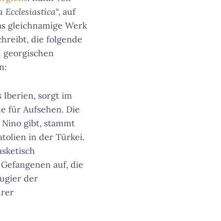
a Ecclesiastica
“, auf
das gleichnamige Werk
chreibt, die folgende
em georgischen
n:
 Iberien, sorgt im
e für Aufsehen. Die
 Nino gibt, stammt
tolien in der Türkei.
asketisch
 Gefangenen auf, die
ugier der
hrer