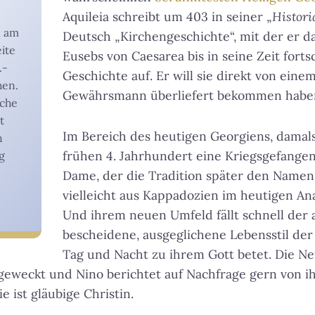
Aquileia schreibt um 403 in seiner „
Histori
n am
Deutsch „Kirchengeschichte“, mit der er 
ite
Eusebs von Caesarea bis in seine Zeit forts
.-
Geschichte auf. Er will sie direkt von ein
hen.
Gewährsmann überliefert bekommen habe
iche
t
Im Bereich des heutigen Georgiens, damals
n
frühen 4. Jahrhundert eine Kriegsgefangen
g
Dame, der die Tradition später den Namen
vielleicht aus Kappadozien im heutigen Ana
Und ihrem neuen Umfeld fällt schnell der 
bescheidene, ausgeglichene Lebensstil der
Tag und Nacht zu ihrem Gott betet. Die Ne
geweckt und Nino berichtet auf Nachfrage gern von i
e ist gläubige Christin.