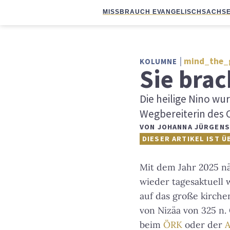
MISSBRAUCH EVANGELISCH
SACHSE
mind_the_
KOLUMNE
Sie bra
Die heilige Nino wu
Wegbereiterin des C
VON
JOHANNA JÜRGENS
DIESER ARTIKEL IST Ü
Mit dem Jahr 2025 nä
wieder tagesaktuell w
auf das große kirch
von Nizäa von 325 n. C
beim
ÖRK
oder der