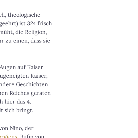
ch, theologische
eehrt) ist 324 frisch
ht, die Religion,
r zu einen, dass sie
e Augen auf Kaiser
ugeneigten Kaiser,
 Andere Geschichten
en Reiches geraten
 hier das 4.
sich bringt.
 von Nino, der
orgiens
. Rufin von