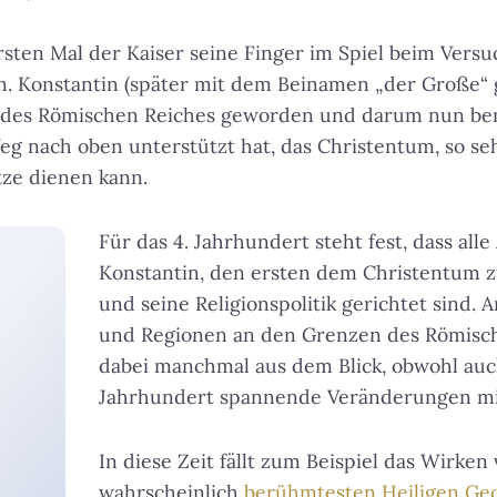
rsten Mal der Kaiser seine Finger im Spiel beim Versu
en. Konstantin (später mit dem Beinamen „der Große“ g
 des Römischen Reiches geworden und darum nun bemü
eg nach oben unterstützt hat, das Christentum, so seh
tze dienen kann.
Für das 4. Jahrhundert steht fest, dass all
Konstantin, den ersten dem Christentum z
und seine Religionspolitik gerichtet sind.
und Regionen an den Grenzen des Römisch
dabei manchmal aus dem Blick, obwohl auch
Jahrhundert spannende Veränderungen mit 
In diese Zeit fällt zum Beispiel das Wirken
wahrscheinlich
berühmtesten Heiligen Ge