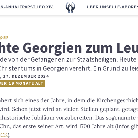
N-ANHALT
PAPST LEO XIV.
ÜBER UNS
EULE-ABO
RE
gap
chte Georgien zum Le
rde von der Gefangenen zur Staatsheiligen. Heute w
hristentums in Georgien verehrt. Ein Grund zu fei
,
17. DEZEMBER 2024
BER 19 MONATE ALT
hert sich eines der Jahre, in dem die Kirchengeschich
ird. Schon jetzt wird an vielen Stellen geplant, getag
enhistorische Jubiläum vorzubereiten: Das sogenannt
hr., das erste seiner Art, wird 1700 Jahre alt (Infos gi
ACK
).