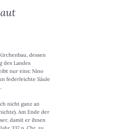
baut
 Kirchenbau, dessen
ng des Landes
eibt nur eins: Nino
un federleichte Säule
t
.
ch nicht ganz an
chichte). Am Ende der
ser, damit er ihnen
Jahr 337 n. Chr. zu