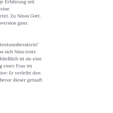
ige Erfahrung mit
 eine
tet. Zu Ninos Gott.
nversion ganz
istentumsberaterin“
ss sich Nino trotz
ießlich ist sie eine
ng einer Frau im
ive: Er verleiht den
bevor dieser getauft