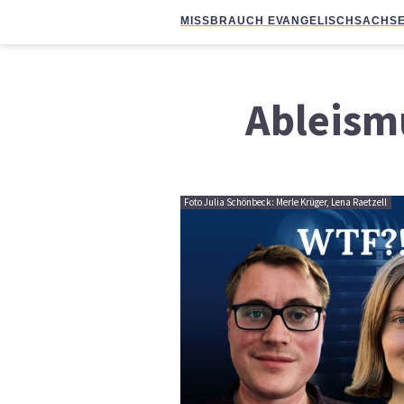
MISSBRAUCH EVANGELISCH
SACHSE
Ableism
Foto Julia Schönbeck: Merle Krüger, Lena Raetzell