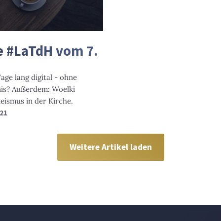
ie #LaTdH vom 7.
age lang digital - ohne
nis? Außerdem: Woelki
leismus in der Kirche.
021
Weitere Artikel laden