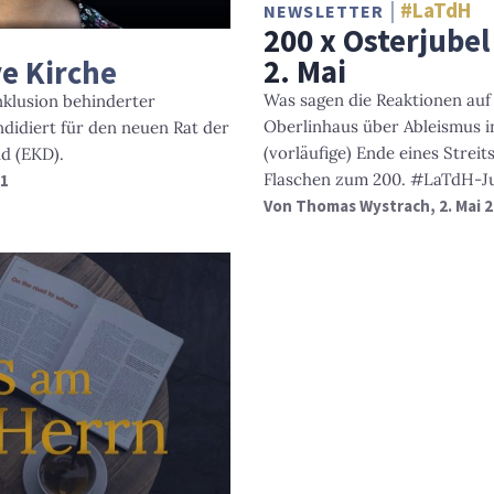
#LaTdH
NEWSLETTER
200 x Osterjube
2. Mai
ve Kirche
Was sagen die Reaktionen au
Inklusion behinderter
Oberlinhaus über Ableismus i
didiert für den neuen Rat der
(vorläufige) Ende eines Strei
d (EKD).
Flaschen zum 200. #LaTdH-J
21
Von
Thomas Wystrach
, 2. Mai 