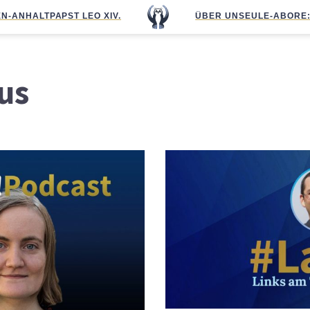
N-ANHALT
PAPST LEO XIV.
ÜBER UNS
EULE-ABO
RE
us