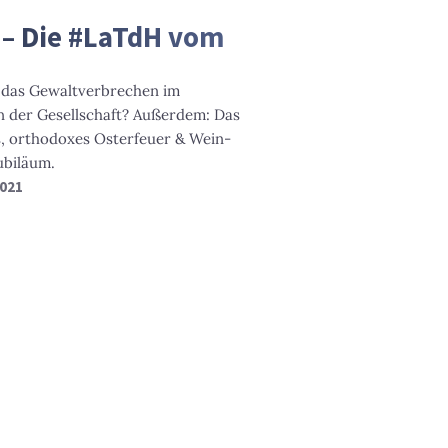
l – Die #LaTdH vom
f das Gewaltverbrechen im
n der Gesellschaft? Außerdem: Das
ts, orthodoxes Osterfeuer & Wein-
ubiläum.
2021