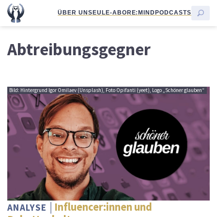
ÜBER UNS
EULE-ABO
RE:MIND
PODCASTS
Abtreibungsgegner
Bild: Hintergrund Igor Omilaev (Unsplash), Foto Opifanti (yeet), Logo „Schöner glauben“
Influencer:innen und
ANALYSE