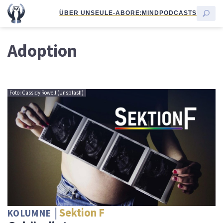
ÜBER UNS
EULE-ABO
RE:MIND
PODCASTS
Adoption
Foto: Cassidy Rowell (Unsplash)
Sektion F
KOLUMNE