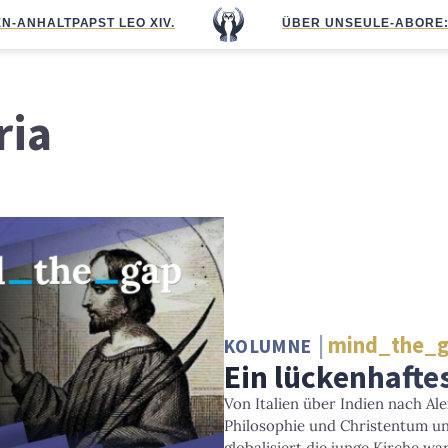
N-ANHALT
PAPST LEO XIV.
ÜBER UNS
EULE-ABO
RE
ria
mind_the_
KOLUMNE
Ein lückenhafte
Von Italien über Indien nach Al
Philosophie und Christentum und 
globalisiert die junge Kirche war