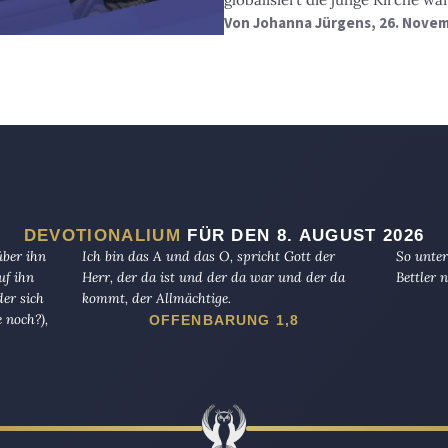
Von
Johanna Jürgens
, 26. Nove
DEVOTIONALIUM
FÜR DEN 8. AUGUST 2026
über ihn
Ich bin das A und das O, spricht Gott der
So unter
uf ihn
Herr, der da ist und der da war und der da
Bettler n
er sich
kommt, der Allmächtige.
 noch?),
OFFENBARUNG 1,8