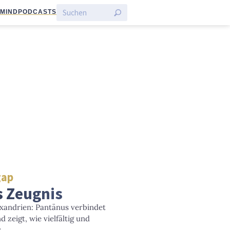
:MIND
PODCASTS
gap
s Zeugnis
exandrien: Pantänus verbindet
zeigt, wie vielfältig und
.