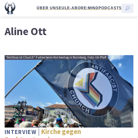
ÜBER UNS
EULE-ABO
RE:MIND
PODCASTS
Aline Ott
"Antifascist Church"-Fahne beim Kirchentag in Nürnberg, Foto: Uli Pfaff
Kirche gegen
INTERVIEW