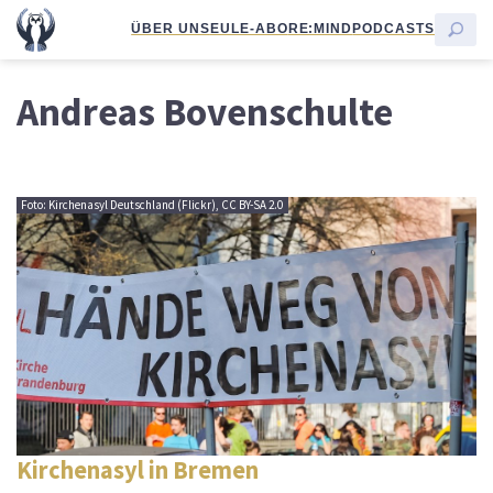
ÜBER UNS
EULE-ABO
RE:MIND
PODCASTS
Andreas Bovenschulte
Foto: Kirchenasyl Deutschland (Flickr), CC BY-SA 2.0
Kirchenasyl in Bremen