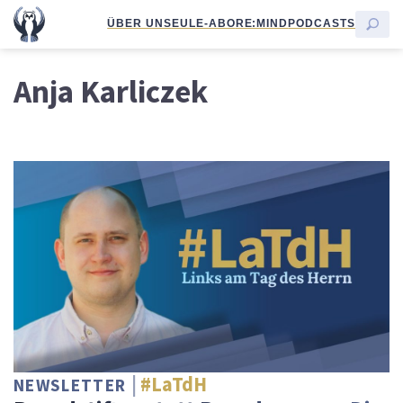
ÜBER UNS
EULE-ABO
RE:MIND
PODCASTS
Anja Karliczek
#LaTdH
NEWSLETTER