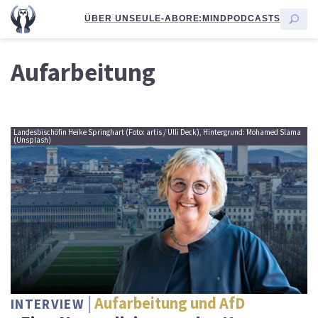
ÜBER UNS
EULE-ABO
RE:MIND
PODCASTS
Aufarbeitung
Landesbischöfin Heike Springhart (Foto: artis / Ulli Deck), Hintergrund: Mohamed Slama
(Unsplash)
Aufarbeitung und AfD
INTERVIEW