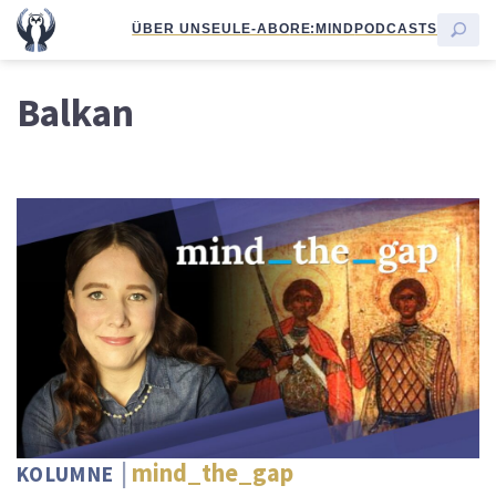
ÜBER UNS
EULE-ABO
RE:MIND
PODCASTS
Balkan
mind_the_gap
KOLUMNE