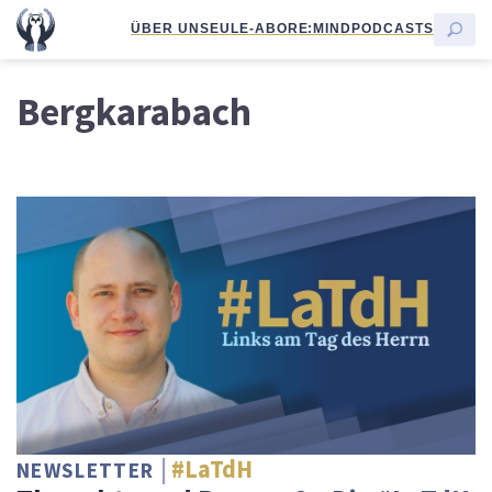
ÜBER UNS
EULE-ABO
RE:MIND
PODCASTS
Bergkarabach
#LaTdH
NEWSLETTER