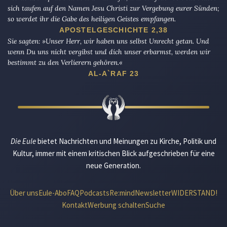
sich taufen auf den Namen Jesu Christi zur Vergebung eurer Sünden;
so werdet ihr die Gabe des heiligen Geistes empfangen.
APOSTELGESCHICHTE 2,38
Sie sagten: »Unser Herr, wir haben uns selbst Unrecht getan. Und
wenn Du uns nicht vergibst und dich unser erbarmst, werden wir
bestimmt zu den Verlierern gehören.«
AL-A`RAF 23
Die Eule
bietet Nachrichten und Meinungen zu Kirche, Politik und
Kultur, immer mit einem kritischen Blick aufgeschrieben für eine
neue Generation.
Über uns
Eule-Abo
FAQ
Podcasts
Re:mind
Newsletter
WIDERSTAND!
Kontakt
Werbung schalten
Suche