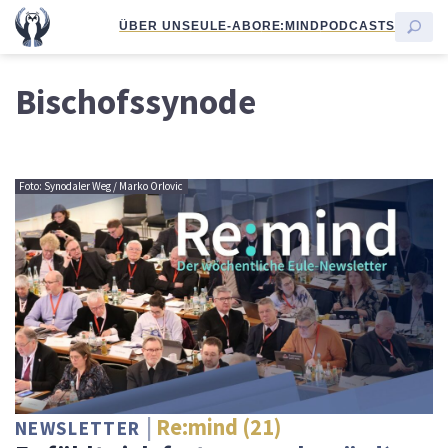
ÜBER UNS
EULE-ABO
RE:MIND
PODCASTS
Bischofssynode
Foto: Synodaler Weg / Marko Orlovic
Re:mind (21)
NEWSLETTER