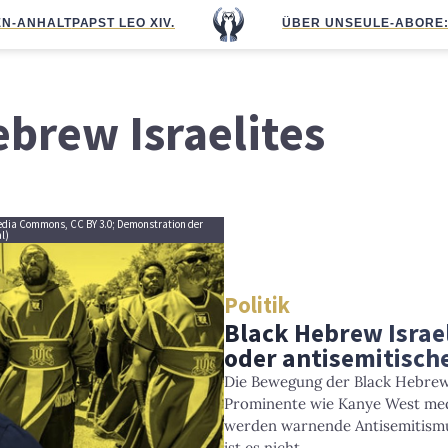
N-ANHALT
PAPST LEO XIV.
ÜBER UNS
EULE-ABO
RE
brew Israelites
edia Commons, CC BY 3.0; Demonstration der
al)
Politik
Black Hebrew Israel
oder antisemitisch
Die Bewegung der Black Hebrew
Prominente wie Kanye West med
werden warnende Antisemitismu
ist es nicht.