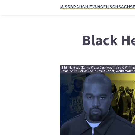
MISSBRAUCH EVANGELISCH
SACHSE
Black He
Bild: Montage (Kanye West: Cosmopolitan UK, Wikim
Israelite Church of God in Jesus Christ, Werbemateri