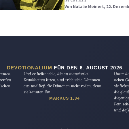
Von
Natalie Meinert
, 22. Dezem
DEVOTIONALIUM
FÜR DEN 6. AUGUST 2026
kommen,
Und er heilte viele, die an mancherlei
Unter de
 werden
Krankheiten litten, und trieb viele Dämonen
neben Go
ischen
aus und ließ die Dämonen nicht reden, denn
sie lieb
sie kannten ihn.
die glau
diejenig
MARKUS 1,34
Pein seh
und daß 