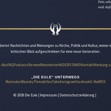
Pein seh
und daß 
bietet Nachrichten und Meinungen zu Kirche, Politik und Kultur, immer 
kritischen Blick aufgeschrieben für eine neue Generation.
e-Abo
FAQ
Podcasts
Re:mind
Newsletter
WIDERSTAND!
Kontakt
Werbung s
„DIE EULE“ UNTERWEGS
Mastodon
Bluesky
Threads
YouTube
Instagram
Facebook
E-Mail
RSS
© 2026 Die Eule |
Impressum
|
Datenschutzerklärung
|