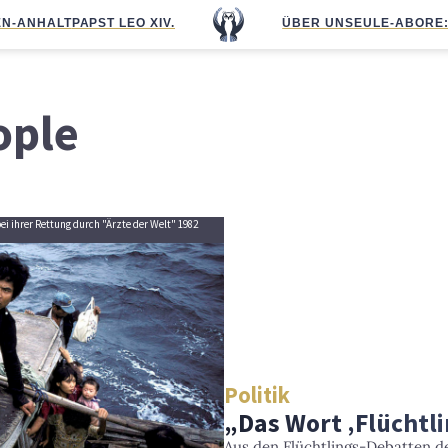
N-ANHALT
PAPST LEO XIV.
ÜBER UNS
EULE-ABO
RE
ople
ei ihrer Rettung durch "Ärzte der Welt" 1982
Politik
„Das Wort ‚Flüchtlin
Aus den Flüchtlings-Debatten d