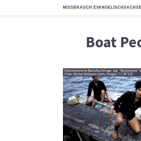
MISSBRAUCH EVANGELISCH
SACHSE
Boat Pe
Vietnamesische Bootsflüchtlinge, sog. "Boatpeople" b
(Foto: Michel Setboum/Getty Images, CC BY 2.0)