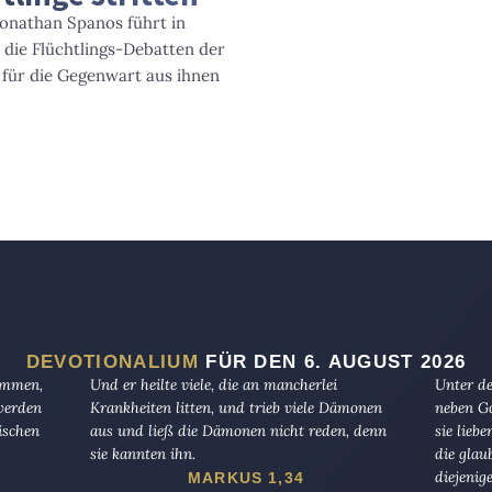
onathan Spanos führt in
 die Flüchtlings-Debatten der
 für die Gegenwart aus ihnen
DEVOTIONALIUM
FÜR DEN 6. AUGUST 2026
kommen,
Und er heilte viele, die an mancherlei
Unter de
 werden
Krankheiten litten, und trieb viele Dämonen
neben Go
ischen
aus und ließ die Dämonen nicht reden, denn
sie lieb
sie kannten ihn.
die glau
diejenig
MARKUS 1,34