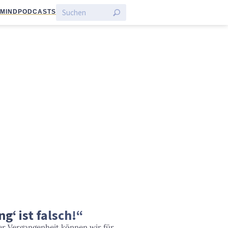
:MIND
PODCASTS
g‘ ist falsch!“
er Vergangenheit können wir für