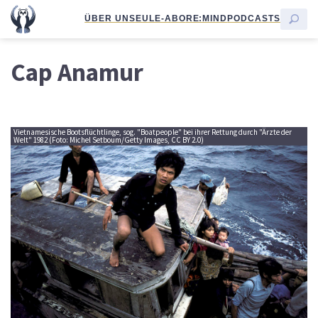
ÜBER UNS
EULE-ABO
RE:MIND
PODCASTS
Cap Anamur
Vietnamesische Bootsflüchtlinge, sog. "Boatpeople" bei ihrer Rettung durch "Ärzte der
Welt" 1982 (Foto: Michel Setboum/Getty Images, CC BY 2.0)