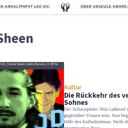
N-ANHALT
PAPST LEO XIV.
ÜBER UNS
EULE-ABO
RE
 Sheen
 3.0), Charlie Sheen (Joella Marano, CC BY-SA
Kultur
Die Rückkehr des v
Sohnes
Der Schauspieler Shia LaBeouf so
gegenüber Frauen sein. Nun beg
Hilfe des Katholizismus. Nicht d
prominenter Reue.