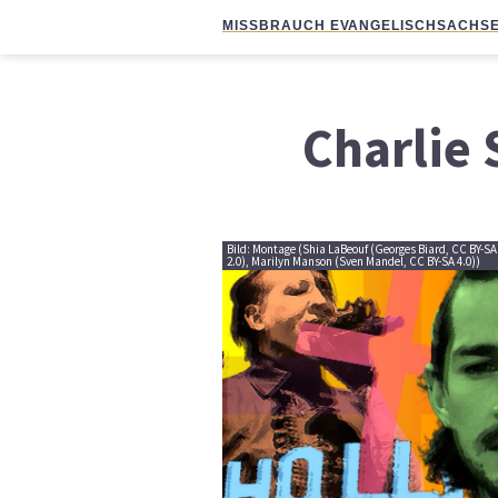
MISSBRAUCH EVANGELISCH
SACHSE
Charlie
Bild: Montage (Shia LaBeouf (Georges Biard, CC BY-SA
2.0), Marilyn Manson (Sven Mandel, CC BY-SA 4.0))