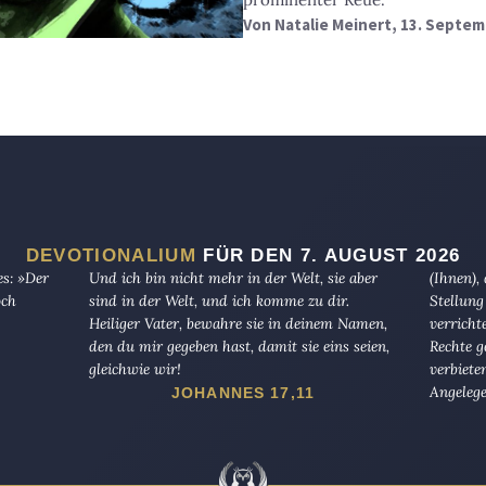
Von
Natalie Meinert
, 13. Septem
DEVOTIONALIUM
FÜR DEN 7. AUGUST 2026
es: »Der
Und ich bin nicht mehr in der Welt, sie aber
(Ihnen),
och
sind in der Welt, und ich komme zu dir.
Stellung
Heiliger Vater, bewahre sie in deinem Namen,
verricht
den du mir gegeben hast, damit sie eins seien,
Rechte g
gleichwie wir!
verbiete
Angelege
JOHANNES 17,11