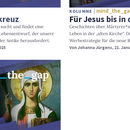
mind_the_ga
KOLUMNE
kreuz
Für Jesus bis in
 sucht und findet eine
Geschichten über Märtyrer*i
Lebensentwurf, der unsere
Leben in der „alten Kirche“. 
der Antike herausfordert.
Werbestrategie für die neue R
025
Von
Johanna Jürgens
, 21. Jan