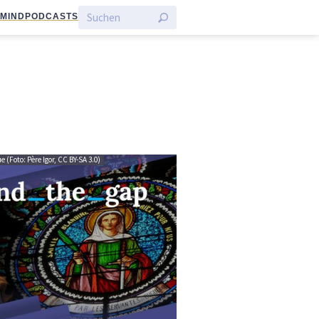
:MIND
PODCASTS
 (Foto: Père Igor, CC BY-SA 3.0)