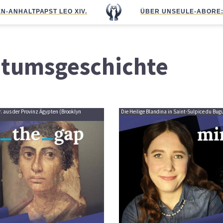
N-ANHALT
PAPST LEO XIV.
ÜBER UNS
EULE-ABO
RE
ntumsgeschichte
r. aus der Provinz Ägypten (Brooklyn
Die Heilige Blandina in Saint-Sulpice du Bugue