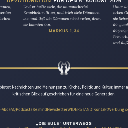
DEVOTIONALIUM
FÜR DEN 6. AUGUST 2026
kommen,
Und er heilte viele, die an mancherlei
Unter de
 werden
Krankheiten litten, und trieb viele Dämonen
neben Go
ischen
aus und ließ die Dämonen nicht reden, denn
sie lieb
sie kannten ihn.
die glau
diejenig
MARKUS 1,34
Pein seh
und daß 
bietet Nachrichten und Meinungen zu Kirche, Politik und Kultur, immer 
kritischen Blick aufgeschrieben für eine neue Generation.
e-Abo
FAQ
Podcasts
Re:mind
Newsletter
WIDERSTAND!
Kontakt
Werbung s
„DIE EULE“ UNTERWEGS