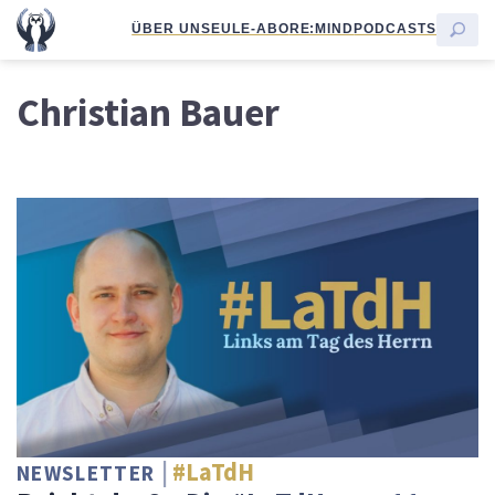
ÜBER UNS
EULE-ABO
RE:MIND
PODCASTS
Christian Bauer
#LaTdH
NEWSLETTER