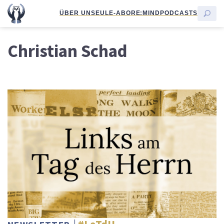
ÜBER UNS
EULE-ABO
RE:MIND
PODCASTS
Christian Schad