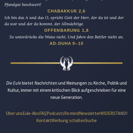
Pfandgut beschwert!
CHABAKKUK 2,6
Ich bin das A und das O, spricht Gott der Herr, der da ist und der
da war und der da kommt, der Allmächtige.
OFFENBARUNG 1,8
So unterdrücke die Waise nicht, Und fahre den Bettler nicht an.
AD-DUHA 9–10
Die Eule
bietet Nachrichten und Meinungen zu Kirche, Politik und
Kultur, immer mit einem kritischen Blick aufgeschrieben für eine
neue Generation.
Über uns
Eule-Abo
FAQ
Podcasts
Re:mind
Newsletter
WIDERSTAND!
Kontakt
Werbung schalten
Suche