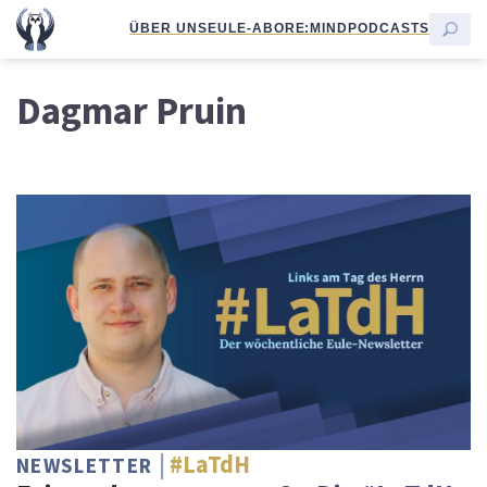
ÜBER UNS
EULE-ABO
RE:MIND
PODCASTS
Dagmar Pruin
#LaTdH
NEWSLETTER