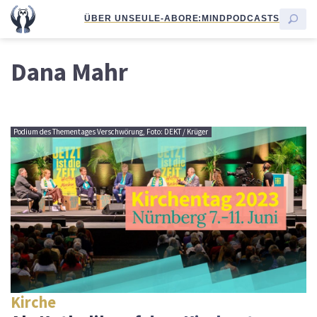
ÜBER UNS
EULE-ABO
RE:MIND
PODCASTS
Dana Mahr
Podium des Thementages Verschwörung, Foto: DEKT / Krüger
Kirche