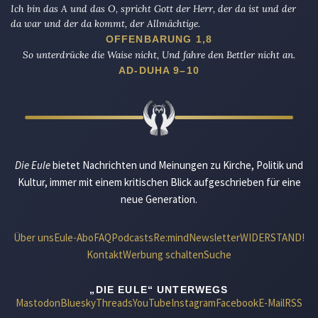
Ich bin das A und das O, spricht Gott der Herr, der da ist und der
da war und der da kommt, der Allmächtige.
OFFENBARUNG 1,8
So unterdrücke die Waise nicht, Und fahre den Bettler nicht an.
AD-DUHA 9–10
Die Eule
bietet Nachrichten und Meinungen zu Kirche, Politik und
Kultur, immer mit einem kritischen Blick aufgeschrieben für eine
neue Generation.
Über uns
Eule-Abo
FAQ
Podcasts
Re:mind
Newsletter
WIDERSTAND!
Kontakt
Werbung schalten
Suche
„DIE EULE“ UNTERWEGS
Mastodon
Bluesky
Threads
YouTube
Instagram
Facebook
E-Mail
RSS