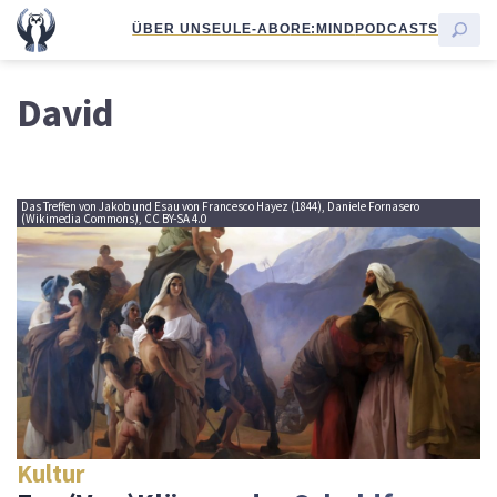
ÜBER UNS
EULE-ABO
RE:MIND
PODCASTS
David
Das Treffen von Jakob und Esau von Francesco Hayez (1844), Daniele Fornasero
(Wikimedia Commons), CC BY-SA 4.0
Kultur