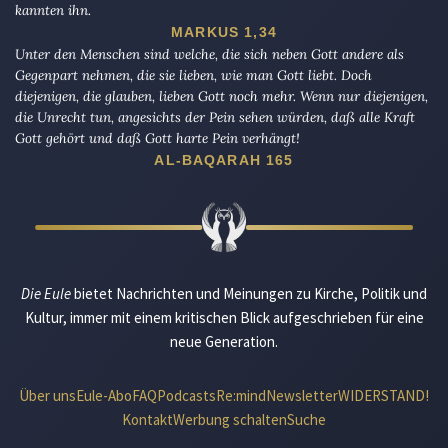
kannten ihn.
MARKUS 1,34
Unter den Menschen sind welche, die sich neben Gott andere als
Gegenpart nehmen, die sie lieben, wie man Gott liebt. Doch
diejenigen, die glauben, lieben Gott noch mehr. Wenn nur diejenigen,
die Unrecht tun, angesichts der Pein sehen würden, daß alle Kraft
Gott gehört und daß Gott harte Pein verhängt!
AL-BAQARAH 165
Die Eule
bietet Nachrichten und Meinungen zu Kirche, Politik und
Kultur, immer mit einem kritischen Blick aufgeschrieben für eine
neue Generation.
Über uns
Eule-Abo
FAQ
Podcasts
Re:mind
Newsletter
WIDERSTAND!
Kontakt
Werbung schalten
Suche