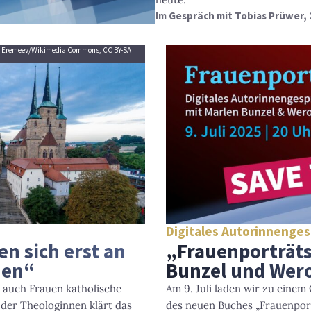
Im Gespräch mit Tobias Prüwer, 
oto: Eremeev/Wikimedia Commons, CC BY-SA
Digitales Autorinnenge
n sich erst an
„Frauenporträts
nen“
Bunzel und Wero
R auch Frauen katholische
Am 9. Juli laden wir zu eine
der Theologinnen klärt das
des neuen Buches „Frauenpor