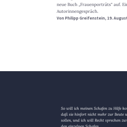
neue Buch „Frauenporträts“ auf. Ei
Autorinnengespräch.
Von
Philipp Greifenstein
, 19. Augus
So will ich meinen Schafen zu Hilfe 
daß sie hinfort nicht mehr zur Beute
sollen, und ich will Recht sprechen zw
den einzelnen Schafen.