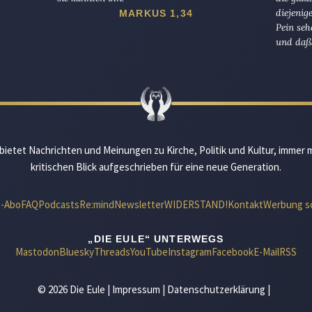
diejenig
MARKUS 1,34
Pein seh
und daß 
bietet Nachrichten und Meinungen zu Kirche, Politik und Kultur, immer 
kritischen Blick aufgeschrieben für eine neue Generation.
e-Abo
FAQ
Podcasts
Re:mind
Newsletter
WIDERSTAND!
Kontakt
Werbung s
„DIE EULE“ UNTERWEGS
Mastodon
Bluesky
Threads
YouTube
Instagram
Facebook
E-Mail
RSS
© 2026 Die Eule |
Impressum
|
Datenschutzerklärung
|