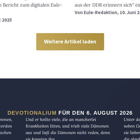
n Bericht zum digitalen
Eule
-
aus der DDR erinnern sich“ ei
Von
Eule-Redaktion
, 10. Juni 
t 2025
Weitere Artikel laden
DEVOTIONALIUM
FÜR DEN 6. AUGUST 2026
kommen,
Und er heilte viele, die an mancherlei
Unter de
 werden
Krankheiten litten, und trieb viele Dämonen
neben Go
ischen
aus und ließ die Dämonen nicht reden, denn
sie lieb
sie kannten ihn.
die glau