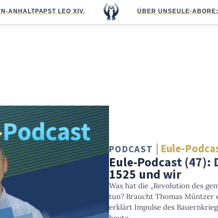
N-ANHALT
PAPST LEO XIV.
ÜBER UNS
EULE-ABO
RE
Eule-Podca
PODCAST
Eule-Podcast (47): 
1525 und wir
Was hat die „Revolution des ge
tun? Braucht Thomas Müntzer 
erklärt Impulse des Bauernkrieg
heute.