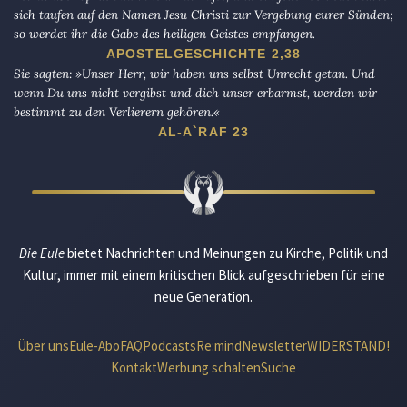
sich taufen auf den Namen Jesu Christi zur Vergebung eurer Sünden;
so werdet ihr die Gabe des heiligen Geistes empfangen.
APOSTELGESCHICHTE 2,38
Sie sagten: »Unser Herr, wir haben uns selbst Unrecht getan. Und
wenn Du uns nicht vergibst und dich unser erbarmst, werden wir
bestimmt zu den Verlierern gehören.«
AL-A`RAF 23
Die Eule
bietet Nachrichten und Meinungen zu Kirche, Politik und
Kultur, immer mit einem kritischen Blick aufgeschrieben für eine
neue Generation.
Über uns
Eule-Abo
FAQ
Podcasts
Re:mind
Newsletter
WIDERSTAND!
Kontakt
Werbung schalten
Suche