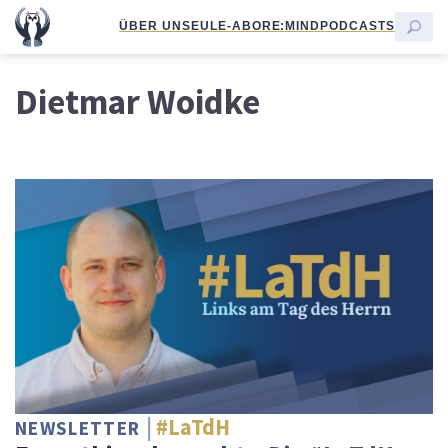
ÜBER UNS
EULE-ABO
RE:MIND
PODCASTS
Dietmar Woidke
#LaTdH
NEWSLETTER