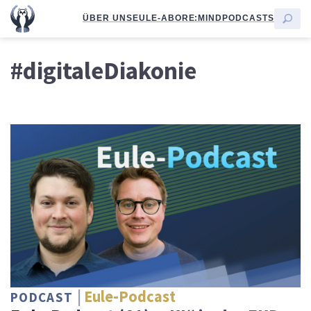
ÜBER UNS
EULE-ABO
RE:MIND
PODCASTS
#digitaleDiakonie
Eule-Podcast
PODCAST