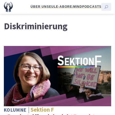
ÜBER UNS
EULE-ABO
RE:MIND
PODCASTS
Diskriminierung
Sektion F
KOLUMNE