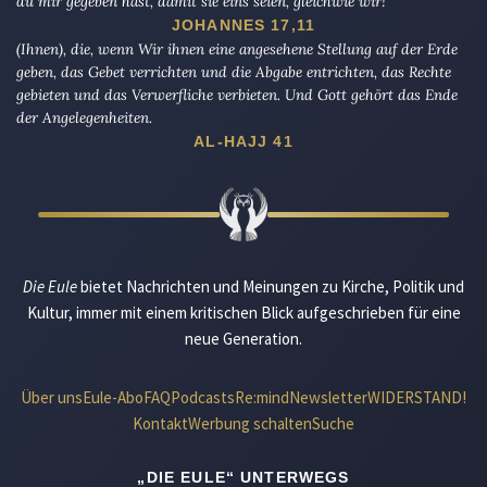
du mir gegeben hast, damit sie eins seien, gleichwie wir!
JOHANNES 17,11
(Ihnen), die, wenn Wir ihnen eine angesehene Stellung auf der Erde
geben, das Gebet verrichten und die Abgabe entrichten, das Rechte
gebieten und das Verwerfliche verbieten. Und Gott gehört das Ende
der Angelegenheiten.
AL-HAJJ 41
Die Eule
bietet Nachrichten und Meinungen zu Kirche, Politik und
Kultur, immer mit einem kritischen Blick aufgeschrieben für eine
neue Generation.
Über uns
Eule-Abo
FAQ
Podcasts
Re:mind
Newsletter
WIDERSTAND!
Kontakt
Werbung schalten
Suche
„DIE EULE“ UNTERWEGS