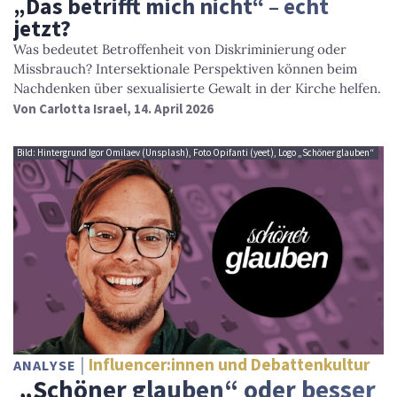
„Das betrifft mich nicht“ – echt
jetzt?
Was bedeutet Betroffenheit von Diskriminierung oder
Missbrauch? Intersektionale Perspektiven können beim
Nachdenken über sexualisierte Gewalt in der Kirche helfen.
Von
Carlotta Israel
, 14. April 2026
Bild: Hintergrund Igor Omilaev (Unsplash), Foto Opifanti (yeet), Logo „Schöner glauben“
Influencer:innen und Debattenkultur
ANALYSE
„Schöner glauben“ oder besser