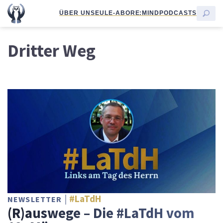
ÜBER UNS
EULE-ABO
RE:MIND
PODCASTS
Dritter Weg
#LaTdH
NEWSLETTER
(R)auswege – Die #LaTdH vom