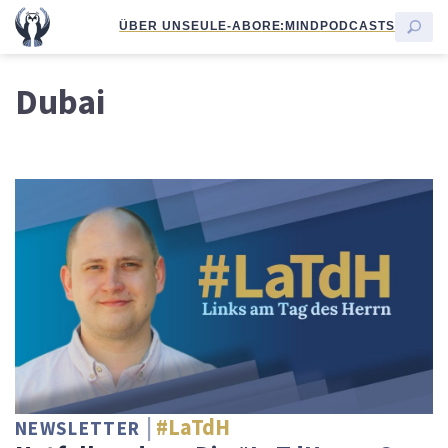
ÜBER UNS
EULE-ABO
RE:MIND
PODCASTS
Dubai
#LaTdH
NEWSLETTER