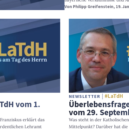
Von
Philipp Greifenstein
, 19. Ja
#LaTdH
NEWSLETTER
aTdH vom 1.
Überlebensfrage
vom 29. Septem
 Franziskus erklärt das
Was steht in der Katholische
ordentlichen Lehramt
Mittelpunkt? Darüber hat die