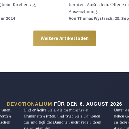
 beim Kirchentag,
beraten. Außerdem: Offene u
Auszeichnung.
ber 2024
Von
Thomas Wystrach
, 29. Se
Weitere Artikel laden
DEVOTIONALIUM
FÜR DEN 6. AUGUST 2026
kommen,
Und er heilte viele, die an mancherlei
Unter de
 werden
Krankheiten litten, und trieb viele Dämonen
neben Go
ischen
aus und ließ die Dämonen nicht reden, denn
sie lieb
sie kannten ihn.
die glau