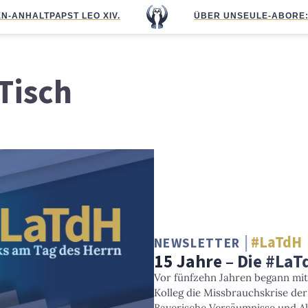
N-ANHALT
PAPST LEO XIV.
ÜBER UNS
EULE-ABO
RE
Tisch
#LaTdH
NEWSLETTER
15 Jahre – Die #La
Vor fünfzehn Jahren begann mit
Kolleg die Missbrauchskrise de
Bayerische Versäumnisse und A