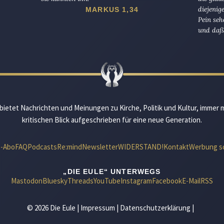
diejenig
MARKUS 1,34
Pein seh
und daß 
bietet Nachrichten und Meinungen zu Kirche, Politik und Kultur, immer 
kritischen Blick aufgeschrieben für eine neue Generation.
e-Abo
FAQ
Podcasts
Re:mind
Newsletter
WIDERSTAND!
Kontakt
Werbung s
„DIE EULE“ UNTERWEGS
Mastodon
Bluesky
Threads
YouTube
Instagram
Facebook
E-Mail
RSS
© 2026 Die Eule |
Impressum
|
Datenschutzerklärung
|