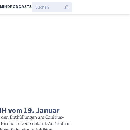
:MIND
PODCASTS
TdH vom 19. Januar
 den Enthüllungen am Canisius-
r Kirche in Deutschland. Außerdem:
lbert-Schweitzer-Jubiläum.