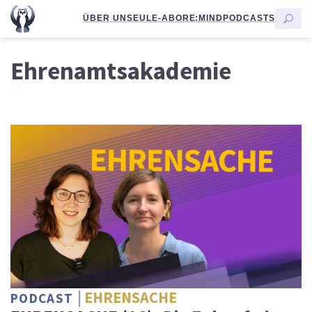
ÜBER UNS
EULE-ABO
RE:MIND
PODCASTS
Ehrenamtsakademie
EHRENSACHE
PODCAST