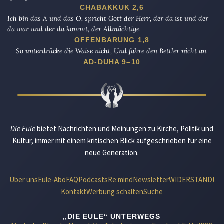
CHABAKKUK 2,6
Ich bin das A und das O, spricht Gott der Herr, der da ist und der
da war und der da kommt, der Allmächtige.
OFFENBARUNG 1,8
So unterdrücke die Waise nicht, Und fahre den Bettler nicht an.
AD-DUHA 9–10
Die Eule
bietet Nachrichten und Meinungen zu Kirche, Politik und
Kultur, immer mit einem kritischen Blick aufgeschrieben für eine
neue Generation.
Über uns
Eule-Abo
FAQ
Podcasts
Re:mind
Newsletter
WIDERSTAND!
Kontakt
Werbung schalten
Suche
„DIE EULE“ UNTERWEGS