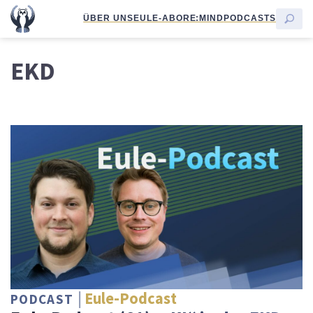
ÜBER UNS
EULE-ABO
RE:MIND
PODCASTS
EKD
Eule-Podcast
PODCAST