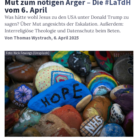
Mut zum nötigen Ärger – Die #LaTdH
vom 6. April
Was hätte wohl Jesus zu den USA unter Donald Trump zu
sagen? Über Mut angesichts der Eskalation. Außerdem:
Interreligiöse Theologie und Datenschutz beim Beten.
Von
Thomas Wystrach
, 6. April 2025
Foto: Nick Fewings (Unsplash)