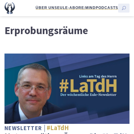
ÜBER UNS
EULE-ABO
RE:MIND
PODCASTS
Erprobungsräume
#LaTdH
NEWSLETTER