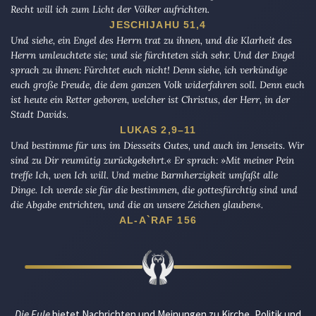
Recht will ich zum Licht der Völker aufrichten.
JESCHIJAHU 51,4
Und siehe, ein Engel des Herrn trat zu ihnen, und die Klarheit des
Herrn umleuchtete sie; und sie fürchteten sich sehr. Und der Engel
sprach zu ihnen: Fürchtet euch nicht! Denn siehe, ich verkündige
euch große Freude, die dem ganzen Volk widerfahren soll. Denn euch
ist heute ein Retter geboren, welcher ist Christus, der Herr, in der
Stadt Davids.
LUKAS 2,9–11
Und bestimme für uns im Diesseits Gutes, und auch im Jenseits. Wir
sind zu Dir reumütig zurückgekehrt.« Er sprach: »Mit meiner Pein
treffe Ich, wen Ich will. Und meine Barmherzigkeit umfaßt alle
Dinge. Ich werde sie für die bestimmen, die gottesfürchtig sind und
die Abgabe entrichten, und die an unsere Zeichen glauben«.
AL-A`RAF 156
Die Eule
bietet Nachrichten und Meinungen zu Kirche, Politik und