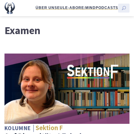
ÜBER UNS
EULE-ABO
RE:MIND
PODCASTS
Examen
Sektion F
KOLUMNE