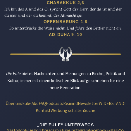
CHABAKKUK 2,6
Ich bin das A und das O, spricht Gott der Herr, der da ist und der
da war und der da kommt, der Allmächtige.
OFFENBARUNG 1,8
So unterdrücke die Waise nicht, Und fahre den Bettler nicht an.
AD-DUHA 9–10
Die Eule
bietet Nachrichten und Meinungen zu Kirche, Politik und
Kultur, immer mit einem kritischen Blick aufgeschrieben für eine
neue Generation.
Über uns
Eule-Abo
FAQ
Podcasts
Re:mind
Newsletter
WIDERSTAND!
Kontakt
Werbung schalten
Suche
„DIE EULE“ UNTERWEGS
Mastodon
Bluesky
Threads
YouTube
Instagram
Facebook
E-Mail
RSS