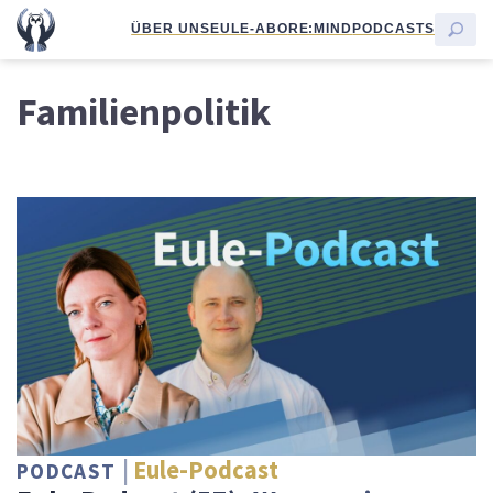
ÜBER UNS
EULE-ABO
RE:MIND
PODCASTS
Familienpolitik
Eule-Podcast
PODCAST