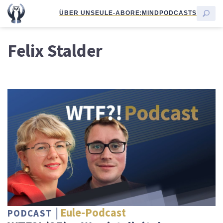
ÜBER UNS
EULE-ABO
RE:MIND
PODCASTS
Felix Stalder
Eule-Podcast
PODCAST