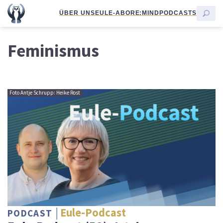
ÜBER UNS
EULE-ABO
RE:MIND
PODCASTS
Feminismus
Foto Antje Schrupp: Heike Rost
Eule-Podcast
PODCAST