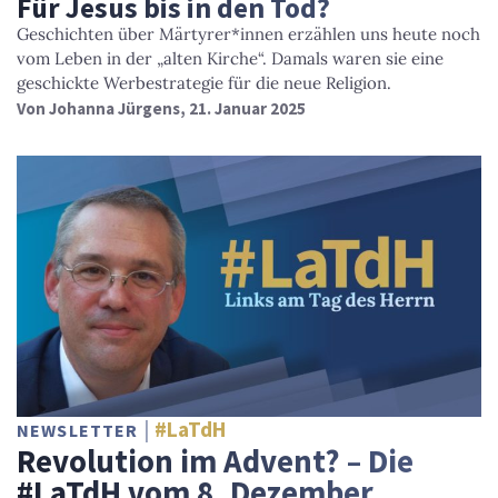
Für Jesus bis in den Tod?
Geschichten über Märtyrer*innen erzählen uns heute noch
vom Leben in der „alten Kirche“. Damals waren sie eine
geschickte Werbestrategie für die neue Religion.
Von
Johanna Jürgens
, 21. Januar 2025
#LaTdH
NEWSLETTER
Revolution im Advent? – Die
#LaTdH vom 8. Dezember