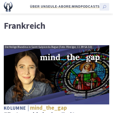
ÜBER UNS
EULE-ABO
RE:MIND
PODCASTS
Frankreich
Die Heilige Blandina in Saint-Sulpice du Bugue (Foto: Père Igor, CC BY-SA 3.0)
mind_the_gap
KOLUMNE