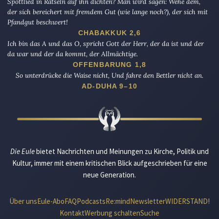
Spottlied in Rätseln auf ihn dichten? Man wird sagen: Wehe dem,
der sich bereichert mit fremdem Gut (wie lange noch?), der sich mit
Pfandgut beschwert!
CHABAKKUK 2,6
Ich bin das A und das O, spricht Gott der Herr, der da ist und der
da war und der da kommt, der Allmächtige.
OFFENBARUNG 1,8
So unterdrücke die Waise nicht, Und fahre den Bettler nicht an.
AD-DUHA 9–10
Die Eule
bietet Nachrichten und Meinungen zu Kirche, Politik und
Kultur, immer mit einem kritischen Blick aufgeschrieben für eine
neue Generation.
Über uns
Eule-Abo
FAQ
Podcasts
Re:mind
Newsletter
WIDERSTAND!
Kontakt
Werbung schalten
Suche