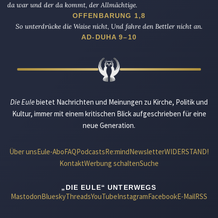
da war und der da kommt, der Allmächtige.
OFFENBARUNG 1,8
So unterdrücke die Waise nicht, Und fahre den Bettler nicht an.
AD-DUHA 9–10
Die Eule
bietet Nachrichten und Meinungen zu Kirche, Politik und
Kultur, immer mit einem kritischen Blick aufgeschrieben für eine
neue Generation.
Über uns
Eule-Abo
FAQ
Podcasts
Re:mind
Newsletter
WIDERSTAND!
Kontakt
Werbung schalten
Suche
„DIE EULE“ UNTERWEGS
Mastodon
Bluesky
Threads
YouTube
Instagram
Facebook
E-Mail
RSS