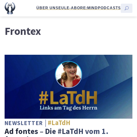
ÜBER UNS
EULE-ABO
RE:MIND
PODCASTS
Frontex
#LaTdH
NEWSLETTER
Ad fontes – Die #LaTdH vom 1.