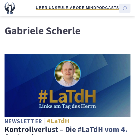
ÜBER UNS
EULE-ABO
RE:MIND
PODCASTS
Gabriele Scherle
#LaTdH
NEWSLETTER
Kontrollverlust – Die #LaTdH vom 4.