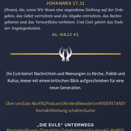
JOHANNES 17,11
(Ihnen), die, wenn Wir ihnen eine angesehene Stellung auf der Erde
geben, das Gebet verrichten und die Abgabe entrichten, das Rechte
gebieten und das Verwerfliche verbieten. Und Gott gehört das Ende
der Angelegenheiten.
AL-HAJJ 41
Die Eule
bietet Nachrichten und Meinungen zu Kirche, Politik und
Kultur, immer mit einem kritischen Blick aufgeschrieben für eine
neue Generation.
Über uns
Eule-Abo
FAQ
Podcasts
Re:mind
Newsletter
WIDERSTAND!
Kontakt
Werbung schalten
Suche
„DIE EULE“ UNTERWEGS
Mastodon
Bluesky
Threads
YouTube
Instagram
Facebook
E-Mail
RSS