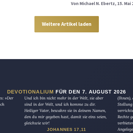
Von
Michael N. Ebertz
, 15. Mai
Weitere Artikel laden
DEVOTIONALIUM
FÜR DEN 7. AUGUST 2026
es: »Der
Und ich bin nicht mehr in der Welt, sie aber
(Ihnen),
och
sind in der Welt, und ich komme zu dir.
Stellung
Heiliger Vater, bewahre sie in deinem Namen,
verricht
den du mir gegeben hast, damit sie eins seien,
Rechte g
gleichwie wir!
verbiete
Angelege
JOHANNES 17,11