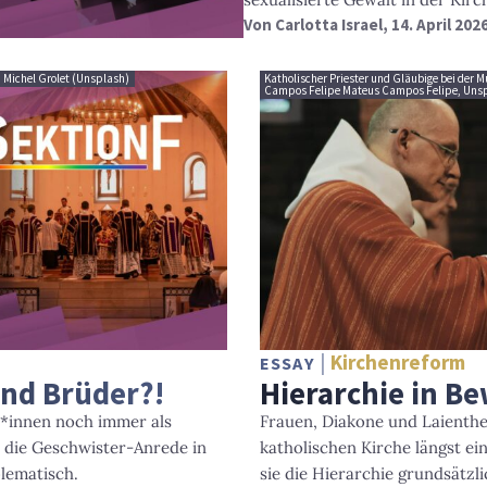
Von
Carlotta Israel
, 14. April 202
: Michel Grolet (Unsplash)
Katholischer Priester und Gläubige bei der
Campos Felipe Mateus Campos Felipe, Uns
Kirchenreform
ESSAY
nd Brüder?!
Hierarchie in B
r*innen noch immer als
Frauen, Diakone und Laientheo
 die Geschwister-Anrede in
katholischen Kirche längst ei
blematisch.
sie die Hierarchie grundsätzli