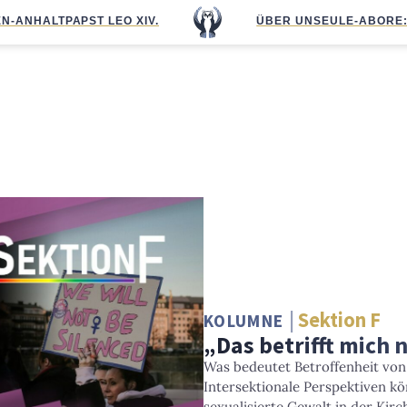
N-ANHALT
PAPST LEO XIV.
ÜBER UNS
EULE-ABO
RE
Sektion F
KOLUMNE
„Das betrifft mich n
Was bedeutet Betroffenheit von
Intersektionale Perspektiven 
sexualisierte Gewalt in der Kirc