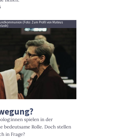
6
 Mundkommunion (Foto: Zum Profil von Mateus
plash)
ewegung?
log:innen spielen in der
ne bedeutsame Rolle. Doch stellen
ch in Frage?