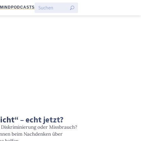
:MIND
PODCASTS
icht“ – echt jetzt?
 Diskriminierung oder Missbrauch?
können beim Nachdenken über
he helfen.