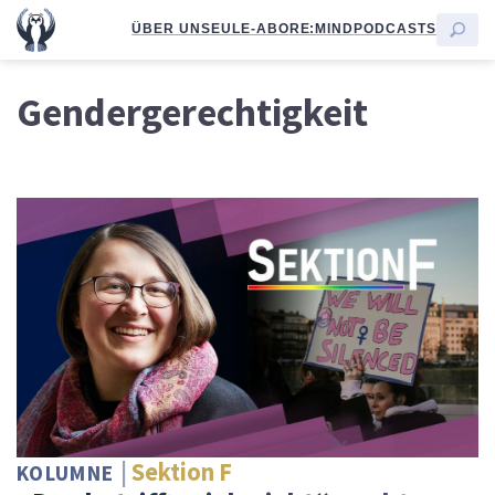
ÜBER UNS
EULE-ABO
RE:MIND
PODCASTS
Gendergerechtigkeit
Sektion F
KOLUMNE