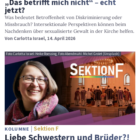
„Das betrifft mich nicht“ – echt
jetzt?
Was bedeutet Betroffenheit von Diskriminierung oder
Missbrauch? Intersektionale Perspektiven können beim
Nachdenken über sexualisierte Gewalt in der Kirche helfen.
Von
Carlotta Israel
, 14. April 2026
Foto Carlotta Israel: Heike Roessing, Foto Abendmahl: Michel Grolet (Unsplash)
Sektion F
KOLUMNE
Liebe Schwestern und Brüder?!