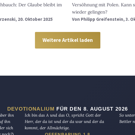
chbauch: Der Glaube bleibt im
Versöhnung mit Polen. Kann s
wieder gelingen?
rzenski
, 20. Oktober 2025
Von
Philipp Greifenstein
, 3. 
Weitere Artikel laden
DEVOTIONALIUM
FÜR DEN 8. AUGUST 2026
über ihn
Ich bin das A und das O, spricht Gott der
So unter
uf ihn
Herr, der da ist und der da war und der da
Bettler n
er sich
kommt, der Allmächtige.
 noch?),
OFFENBARUNG 1,8