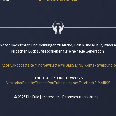
bietet Nachrichten und Meinungen zu Kirche, Politik und Kultur, immer 
kritischen Blick aufgeschrieben für eine neue Generation.
e-Abo
FAQ
Podcasts
Re:mind
Newsletter
WIDERSTAND!
Kontakt
Werbung s
„DIE EULE“ UNTERWEGS
Mastodon
Bluesky
Threads
YouTube
Instagram
Facebook
E-Mail
RSS
© 2026 Die Eule |
Impressum
|
Datenschutzerklärung
|