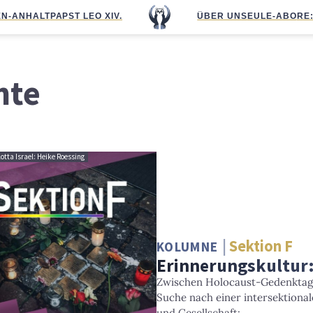
N-ANHALT
PAPST LEO XIV.
ÜBER UNS
EULE-ABO
RE
hte
otta Israel: Heike Roessing
Sektion F
KOLUMNE
Erinnerungskultur:
Zwischen Holocaust-Gedenktag 
Suche nach einer intersektional
und Gesellschaft: