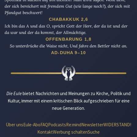
der sich bereichert mit fremdem Gut (wie lange noch?), der sich mit
Pfandgut beschwert!
CHABAKKUK 2,6
Ich bin das A und das O, spricht Gott der Herr, der da ist und der
da war und der da kommt, der Allmächtige.
OFFENBARUNG 1,8
So unterdrücke die Waise nicht, Und fahre den Bettler nicht an.
AD-DUHA 9–10
Die Eule
bietet Nachrichten und Meinungen zu Kirche, Politik und
Kultur, immer mit einem kritischen Blick aufgeschrieben für eine
neue Generation.
Über uns
Eule-Abo
FAQ
Podcasts
Re:mind
Newsletter
WIDERSTAND!
Kontakt
Werbung schalten
Suche