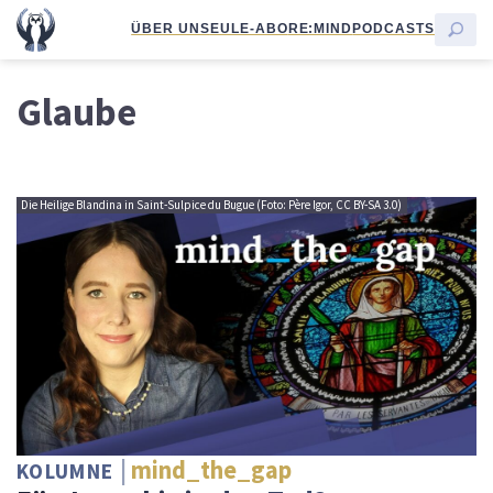
ÜBER UNS
EULE-ABO
RE:MIND
PODCASTS
Glaube
Die Heilige Blandina in Saint-Sulpice du Bugue (Foto: Père Igor, CC BY-SA 3.0)
mind_the_gap
KOLUMNE