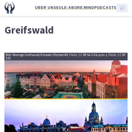
ÜBER UNS
EULE-ABO
RE:MIND
PODCASTS
Greifswald
Bild: Montage Greifswald/Dresden (Polybert49, Flickr, CC BY-SA 2.0 & jaym.s, Flickr, CC BY
2.0)