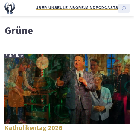
ÜBER UNS
EULE-ABO
RE:MIND
PODCASTS
Grüne
Bild: Collage
Katholikentag 2026