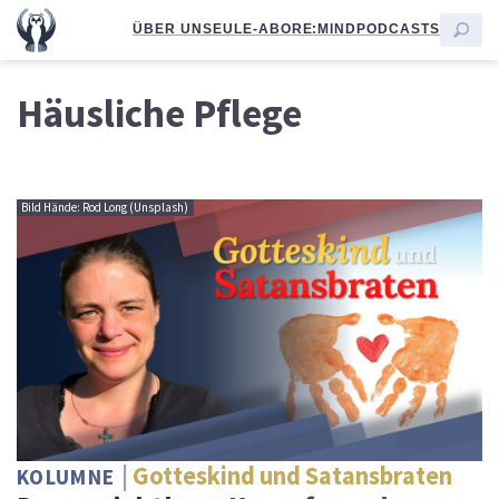
ÜBER UNS
EULE-ABO
RE:MIND
PODCASTS
Häusliche Pflege
Bild Hände: Rod Long (Unsplash)
Gotteskind und Satansbraten
KOLUMNE